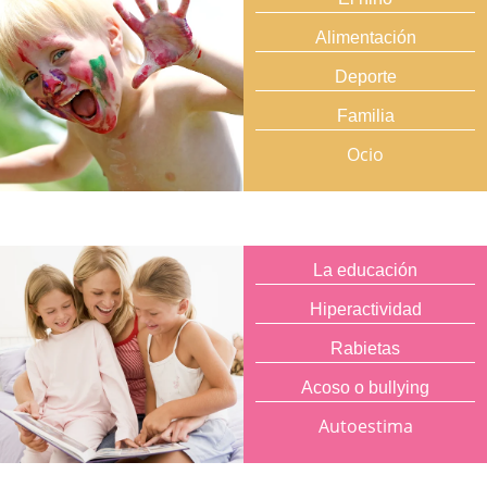
Alimentación
Deporte
Familia
Ocio
La educación
Hiperactividad
Rabietas
Acoso o bullying
Autoestima