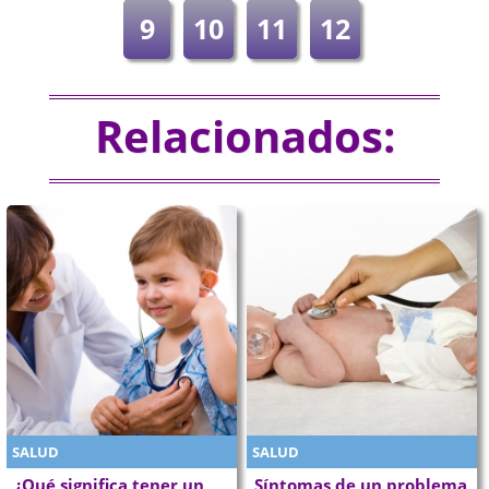
9
10
11
12
Relacionados:
SALUD
SALUD
¿Qué significa tener un
Síntomas de un problema