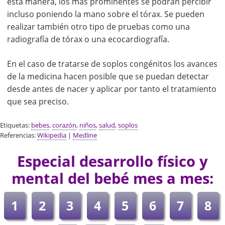
esta manera, los más prominentes se podrán percibir
incluso poniendo la mano sobre el tórax. Se pueden
realizar también otro tipo de pruebas como una
radiografía de tórax o una ecocardiografía.
En el caso de tratarse de soplos congénitos los avances
de la medicina hacen posible que se puedan detectar
desde antes de nacer y aplicar por tanto el tratamiento
que sea preciso.
Etiquetas:
bebes
,
corazón
,
niños
,
salud
,
soplos
Referencias:
Wikipedia
|
Medline
Especial desarrollo físico y
mental del bebé mes a mes:
1
2
3
4
5
6
7
8