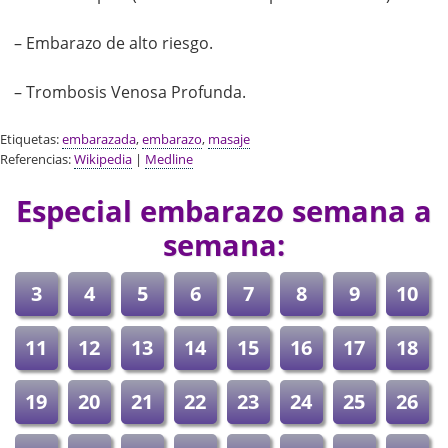
– Embarazo de alto riesgo.
– Trombosis Venosa Profunda.
Etiquetas:
embarazada
,
embarazo
,
masaje
Referencias:
Wikipedia
|
Medline
Especial embarazo semana a
semana:
3
4
5
6
7
8
9
10
11
12
13
14
15
16
17
18
19
20
21
22
23
24
25
26