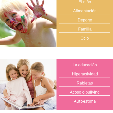
El niño
Alimentación
Deporte
Familia
Ocio
La educación
Hiperactividad
Rabietas
Acoso o bullying
Autoestima