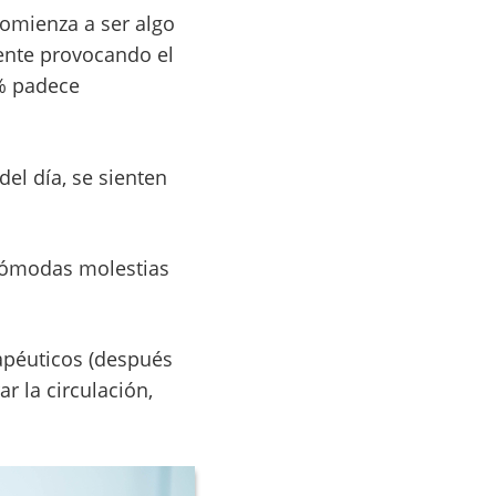
comienza a ser algo
iente provocando el
6% padece
del día, se sienten
ncómodas molestias
rapéuticos (después
r la circulación,