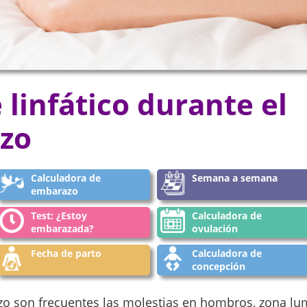
 linfático durante el
zo
Calculadora de
Semana a semana
embarazo
Test: ¿Estoy
Calculadora de
embarazada?
ovulación
Fecha de parto
Calculadora de
concepción
o son frecuentes las molestias en hombros, zona lum