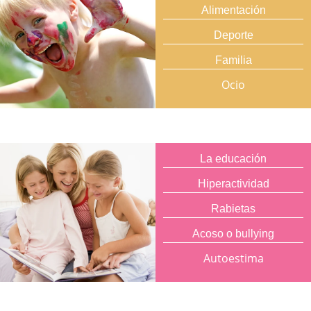
Alimentación
Deporte
Familia
Ocio
La educación
Hiperactividad
Rabietas
Acoso o bullying
Autoestima