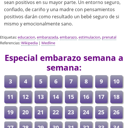
sean positivos en su mayor parte. Un entorno seguro,
confiado, de cariño y una madre con pensamientos
positivos darán como resultado un bebé seguro de si
mismo y emocionalmente sano.
Etiquetas:
educacion
,
embarazada
,
embarazo
,
estimulacion
,
prenatal
Referencias:
Wikipedia
|
Medline
Especial embarazo semana a
semana:
3
4
5
6
7
8
9
10
11
12
13
14
15
16
17
18
19
20
21
22
23
24
25
26
27
28
29
30
31
32
33
34