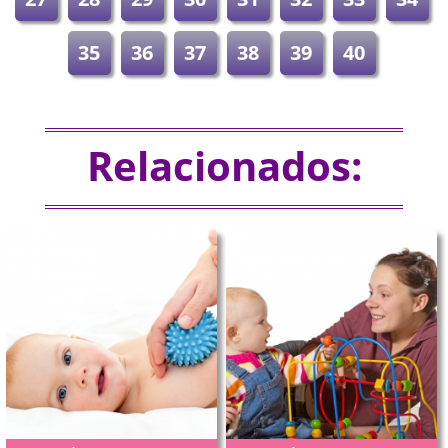
35
36
37
38
39
40
Relacionados: