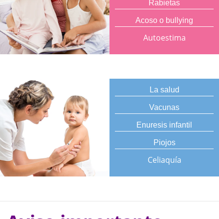
Rabietas
Acoso o bullying
Autoestima
La salud
Vacunas
Enuresis infantil
Piojos
Celiaquía