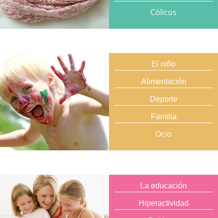
Cólicos
El niño
Alimentación
Deporte
Familia
Ocio
La educación
Hiperactividad