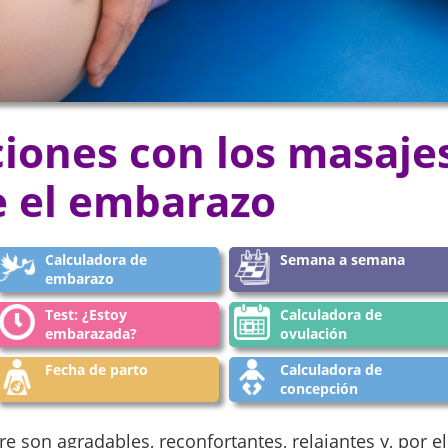
iones con los masaje
 el embarazo
Calculadora de
Semana a semana
embarazo
Test: ¿Estoy
Calculadora de
embarazada?
ovulación
Fecha de parto
Calculadora de
concepción
 son agradables, reconfortantes, relajantes y, por el