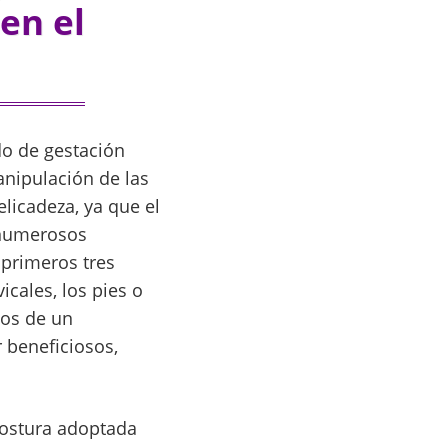
en el
do de gestación
anipulación de las
licadeza, ya que el
 numerosos
 primeros tres
cales, los pies o
nos de un
r beneficiosos,
postura adoptada