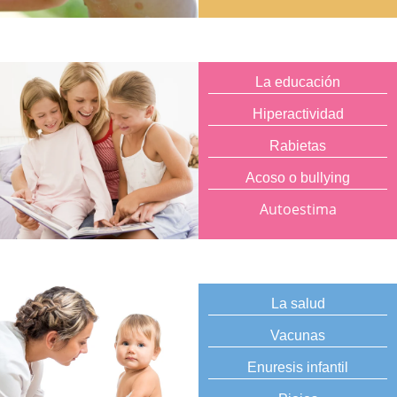
La educación
Hiperactividad
Rabietas
Acoso o bullying
Autoestima
La salud
Vacunas
Enuresis infantil