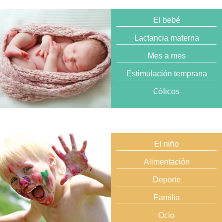
El bebé
Lactancia materna
Mes a mes
Estimulación temprana
Cólicos
El niño
Alimentación
Deporte
Familia
Ocio