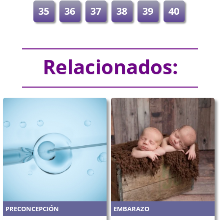
35
36
37
38
39
40
Relacionados:
PRECONCEPCIÓN
EMBARAZO