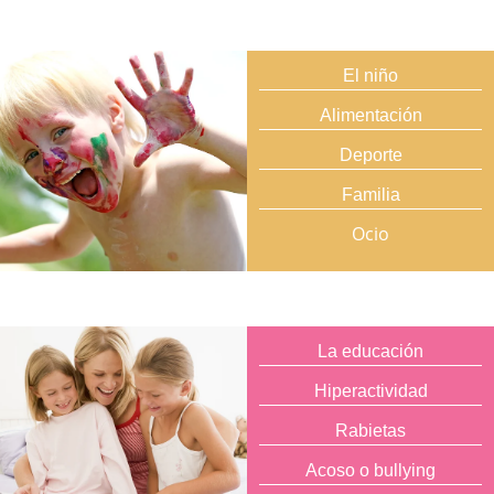
El niño
Alimentación
Deporte
Familia
Ocio
La educación
Hiperactividad
Rabietas
Acoso o bullying