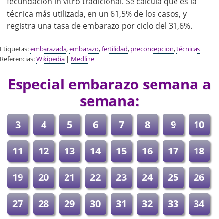
fecundación in vitro tradicional. Se calcula que es la
técnica más utilizada, en un 61,5% de los casos, y
registra una tasa de embarazo por ciclo del 31,6%.
Etiquetas:
embarazada
,
embarazo
,
fertilidad
,
preconcepcion
,
técnicas
Referencias:
Wikipedia
|
Medline
Especial embarazo semana a
semana:
3
4
5
6
7
8
9
10
11
12
13
14
15
16
17
18
19
20
21
22
23
24
25
26
27
28
29
30
31
32
33
34