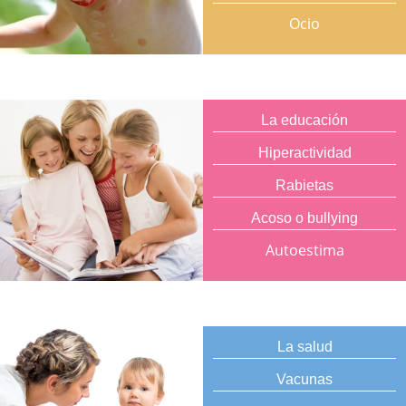
Ocio
La educación
Hiperactividad
Rabietas
Acoso o bullying
Autoestima
La salud
Vacunas