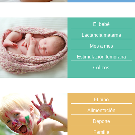
El bebé
Lactancia materna
Mes a mes
Estimulación temprana
Cólicos
El niño
Alimentación
Deporte
Familia