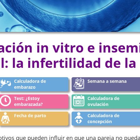
ción in vitro e insem
al: la infertilidad de l
Calculadora de
Semana a semana
embarazo
Test: ¿Estoy
Calculadora de
embarazada?
ovulación
Fecha de parto
Calculadora de
concepción
ivos que pueden influir en que una pareja no pueda 