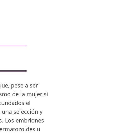
que, pese a ser
ismo de la mujer si
ecundados el
a una selección y
as. Los embriones
permatozoides u