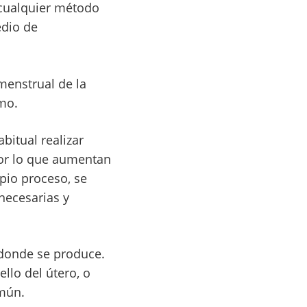
 cualquier método
edio de
 menstrual de la
mo.
bitual realizar
por lo que aumentan
pio proceso, se
necesarias y
 donde se produce.
llo del útero, o
omún.