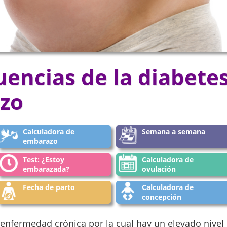
encias de la diabetes
zo
Calculadora de
Semana a semana
embarazo
Test: ¿Estoy
Calculadora de
embarazada?
ovulación
Fecha de parto
Calculadora de
concepción
 enfermedad crónica por la cual hay un elevado nivel