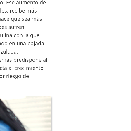
ido. Ese aumento de
les, recibe más
 hace que sea más
bés sufren
ulina con la que
ando en una bajada
azulada,
además predispone al
cta al crecimiento
or riesgo de