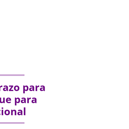
razo para
ue para
ional