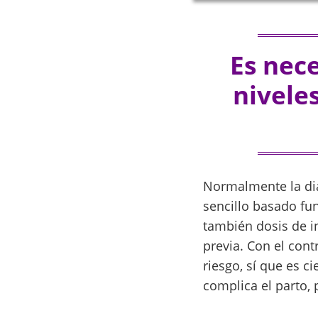
Es nec
nivele
Normalmente la dia
sencillo basado fu
también dosis de i
previa. Con el con
riesgo, sí que es 
complica el parto,