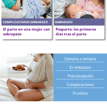
COMPLICACIONES EMBARAZO
EMBARAZO
El parto en una mujer con
Posparto: los primeros
sobrepeso
días tras el parto
Semana a semana
El embarazo
Preconcepción
Complicaciones
Pruebas