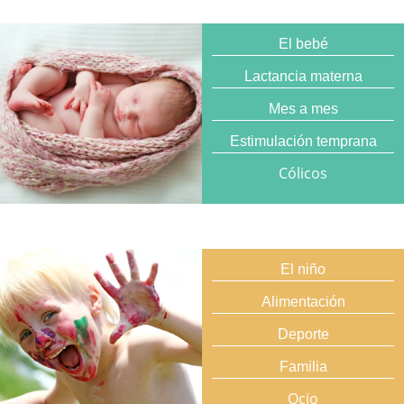
El bebé
Lactancia materna
Mes a mes
Estimulación temprana
Cólicos
El niño
Alimentación
Deporte
Familia
Ocio