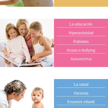
La educación
Hiperactividad
Rabietas
Acoso o bullying
Autoestima
La salud
Vacunas
Enuresis infantil