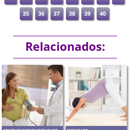
35
36
37
38
39
40
Relacionados: