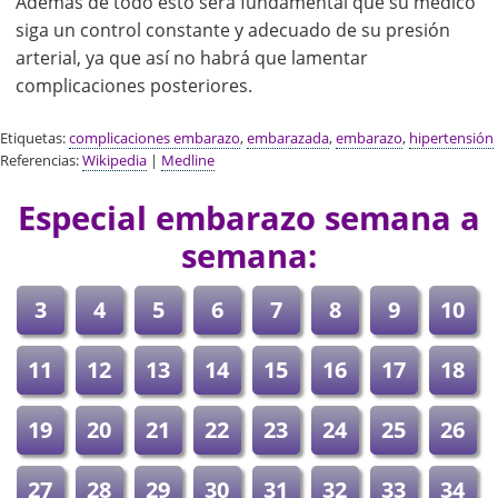
Además de todo esto será fundamental que su médico
siga un control constante y adecuado de su presión
arterial, ya que así no habrá que lamentar
complicaciones posteriores.
Etiquetas:
complicaciones embarazo
,
embarazada
,
embarazo
,
hipertensión
Referencias:
Wikipedia
|
Medline
Especial embarazo semana a
semana:
3
4
5
6
7
8
9
10
11
12
13
14
15
16
17
18
19
20
21
22
23
24
25
26
27
28
29
30
31
32
33
34