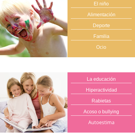
El niño
Alimentación
Deporte
Familia
Ocio
La educación
Hiperactividad
Rabietas
Acoso o bullying
Autoestima