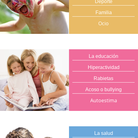
Deporte
Familia
Ocio
La educación
Hiperactividad
Rabietas
Acoso o bullying
Autoestima
La salud