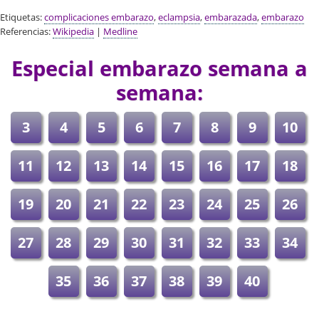
Etiquetas:
complicaciones embarazo
,
eclampsia
,
embarazada
,
embarazo
Referencias:
Wikipedia
|
Medline
Especial embarazo semana a
semana:
3
4
5
6
7
8
9
10
11
12
13
14
15
16
17
18
19
20
21
22
23
24
25
26
27
28
29
30
31
32
33
34
35
36
37
38
39
40