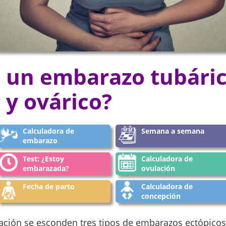
 un embarazo tubáric
 y ovárico?
Calculadora de
Semana a semana
embarazo
Test: ¿Estoy
Calculadora de
embarazada?
ovulación
Fecha de parto
Calculadora de
concepción
ción se esconden tres tipos de embarazos ectópicos,