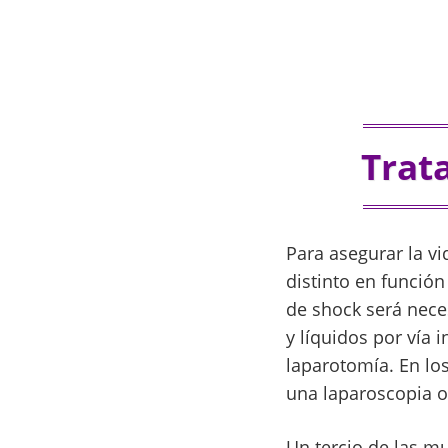
Trat
Para asegurar la vi
distinto en función
de shock será nece
y líquidos por vía 
laparotomía. En los
una laparoscopia o
Un tercio de las 