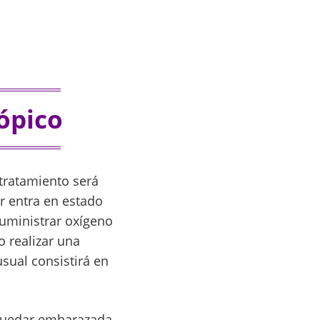
ópico
 tratamiento será
er entra en estado
suministrar oxígeno
o realizar una
sual consistirá en
 quedar embarazada