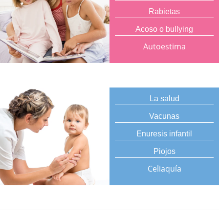
Rabietas
Acoso o bullying
Autoestima
La salud
Vacunas
Enuresis infantil
Piojos
Celiaquía