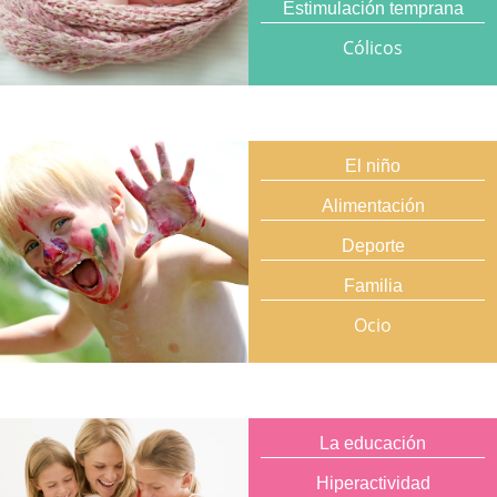
Estimulación temprana
Cólicos
El niño
Alimentación
Deporte
Familia
Ocio
La educación
Hiperactividad