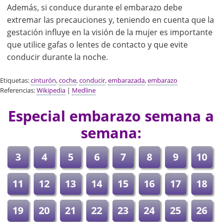
Además, si conduce durante el embarazo debe
extremar las precauciones y, teniendo en cuenta que la
gestación influye en la visión de la mujer es importante
que utilice gafas o lentes de contacto y que evite
conducir durante la noche.
Etiquetas:
cinturón
,
coche
,
conducir
,
embarazada
,
embarazo
Referencias:
Wikipedia
|
Medline
Especial embarazo semana a
semana:
3
4
5
6
7
8
9
10
11
12
13
14
15
16
17
18
19
20
21
22
23
24
25
26