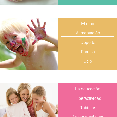
El niño
Alimentación
Deporte
Familia
Ocio
La educación
Hiperactividad
Rabietas