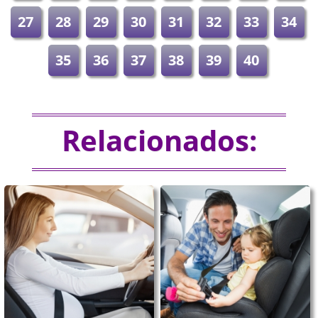
27
28
29
30
31
32
33
34
35
36
37
38
39
40
Relacionados: