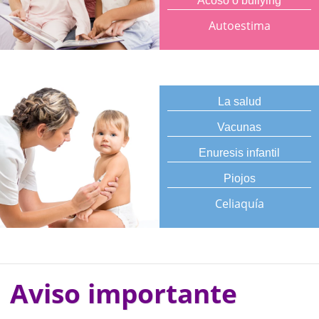
Acoso o bullying
Autoestima
La salud
Vacunas
Enuresis infantil
Piojos
Celiaquía
Aviso importante