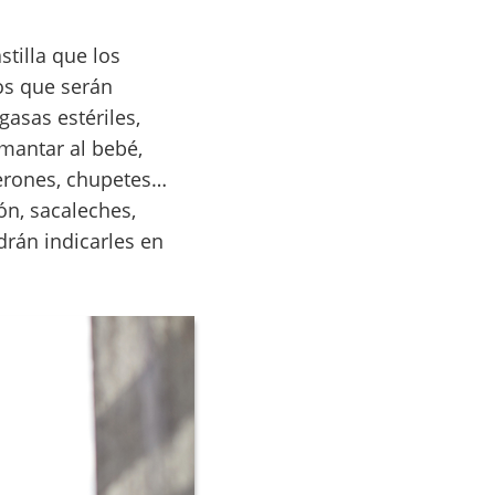
tilla que los
os que serán
asas estériles,
mantar al bebé,
berones, chupetes…
ón, sacaleches,
rán indicarles en