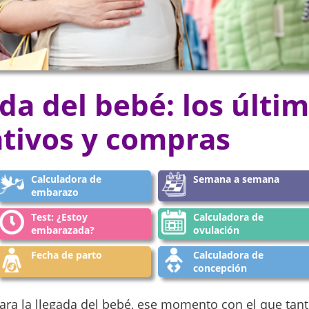
ada del bebé: los últi
tivos y compras
Calculadora de
Semana a semana
embarazo
Test: ¿Estoy
Calculadora de
embarazada?
ovulación
Fecha de parto
Calculadora de
concepción
a la llegada del bebé, ese momento con el que tant