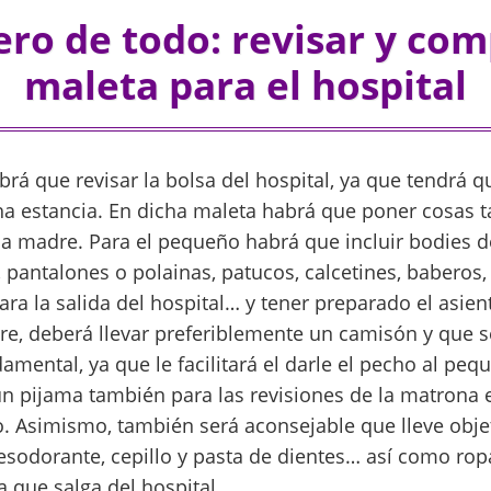
ro de todo: revisar y com
maleta para el hospital
brá que revisar la bolsa del hospital, ya que tendrá qu
ha estancia. En dicha maleta habrá que poner cosas ta
a madre. Para el pequeño habrá que incluir bodies d
 pantalones o polainas, patucos, calcetines, baberos,
ra la salida del hospital… y tener preparado el asient
re, deberá llevar preferiblemente un camisón y que s
damental, ya que le facilitará el darle el pecho al pe
pijama también para las revisiones de la matrona e
to. Asimismo, también será aconsejable que lleve obj
esodorante, cepillo y pasta de dientes… así como ropa
a que salga del hospital.