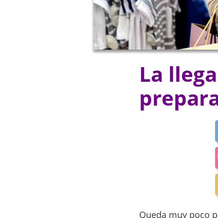
La lleg
prepara
Queda muy poco par