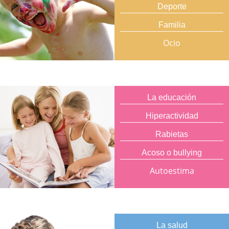
Deporte
Familia
Ocio
La educación
Hiperactividad
Rabietas
Acoso o bullying
Autoestima
La salud