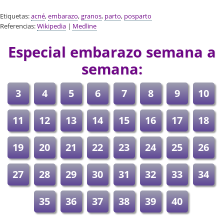
Etiquetas:
acné
,
embarazo
,
granos
,
parto
,
posparto
Referencias:
Wikipedia
|
Medline
Especial embarazo semana a
semana:
3
4
5
6
7
8
9
10
11
12
13
14
15
16
17
18
19
20
21
22
23
24
25
26
27
28
29
30
31
32
33
34
35
36
37
38
39
40