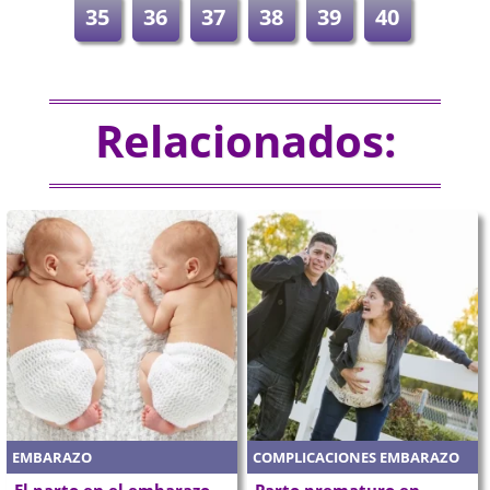
35
36
37
38
39
40
Relacionados:
EMBARAZO
COMPLICACIONES EMBARAZO
El parto en el embarazo
Parto prematuro en