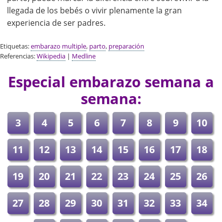
llegada de los bebés o vivir plenamente la gran
experiencia de ser padres.
Etiquetas:
embarazo multiple
,
parto
,
preparación
Referencias:
Wikipedia
|
Medline
Especial embarazo semana a
semana:
3
4
5
6
7
8
9
10
11
12
13
14
15
16
17
18
19
20
21
22
23
24
25
26
27
28
29
30
31
32
33
34