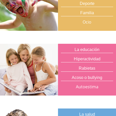
Deporte
Familia
Ocio
La educación
Hiperactividad
Rabietas
Acoso o bullying
Autoestima
La salud