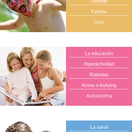
Deporte
Familia
Ocio
La educación
Hiperactividad
Rabietas
Acoso o bullying
Autoestima
La salud