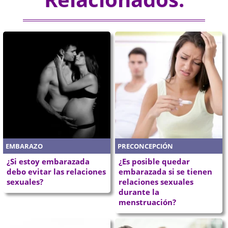
EMBARAZO
PRECONCEPCIÓN
¿Si estoy embarazada
¿Es posible quedar
debo evitar las relaciones
embarazada si se tienen
sexuales?
relaciones sexuales
durante la
menstruación?