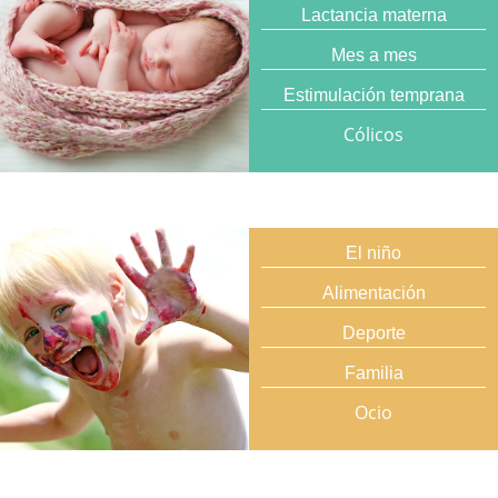
Lactancia materna
Mes a mes
Estimulación temprana
Cólicos
El niño
Alimentación
Deporte
Familia
Ocio