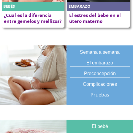
BEBÉS
EMBARAZO
¿Cuál es la diferencia
El estrés del bebé en el
entre gemelos y mellizos?
útero materno
Semana a semana
El embarazo
Preconcepción
Complicaciones
Pruebas
El bebé