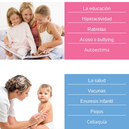
La educación
Hiperactividad
Rabietas
Acoso o bullying
Autoestima
La salud
Vacunas
Enuresis infantil
Piojos
Celiaquía