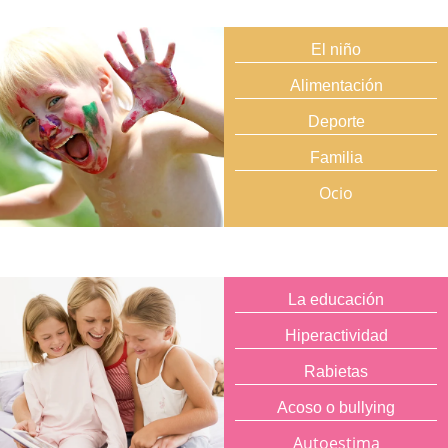
El niño
Alimentación
Deporte
Familia
Ocio
La educación
Hiperactividad
Rabietas
Acoso o bullying
Autoestima