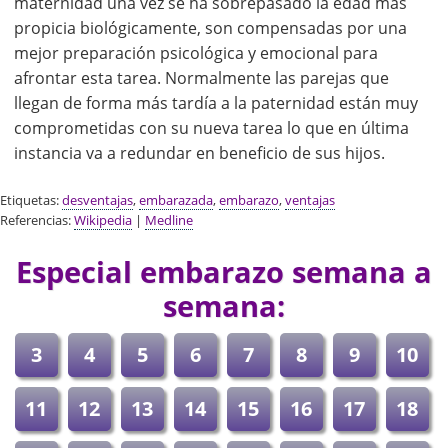
maternidad una vez se ha sobrepasado la edad más
propicia biológicamente, son compensadas por una
mejor preparación psicológica y emocional para
afrontar esta tarea. Normalmente las parejas que
llegan de forma más tardía a la paternidad están muy
comprometidas con su nueva tarea lo que en última
instancia va a redundar en beneficio de sus hijos.
Etiquetas:
desventajas
,
embarazada
,
embarazo
,
ventajas
Referencias:
Wikipedia
|
Medline
Especial embarazo semana a
semana:
3
4
5
6
7
8
9
10
11
12
13
14
15
16
17
18