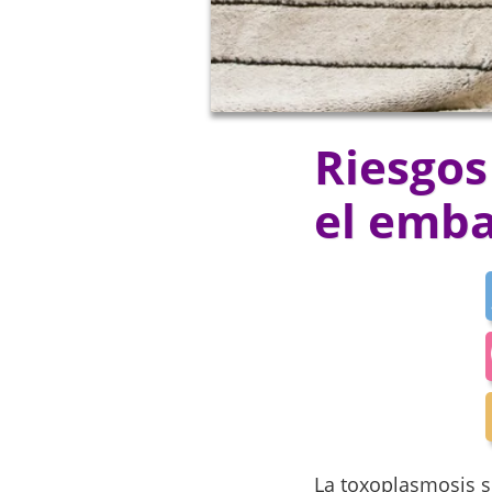
Riesgos
el emb
La toxoplasmosis s