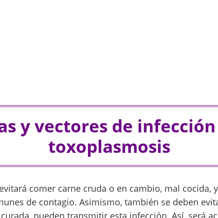
s y vectores de infección
toxoplasmosis
 evitará comer carne cruda o en cambio, mal cocida, 
unes de contagio. Asimismo, también se deben evita
 curada, pueden transmitir esta infección. Así, será a