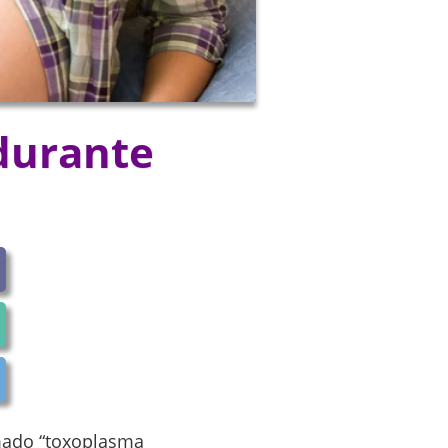
 durante
amado “toxoplasma