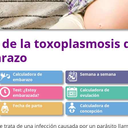
 de la toxoplasmosis
arazo
Calculadora de
Semana a semana
embarazo
Test: ¿Estoy
Calculadora de
embarazada?
ovulación
Fecha de parto
Calculadora de
concepción
e trata de una infección causada por un parásito ll