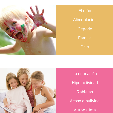
El niño
Alimentación
Deporte
Familia
Ocio
La educación
Hiperactividad
Rabietas
Acoso o bullying
Autoestima