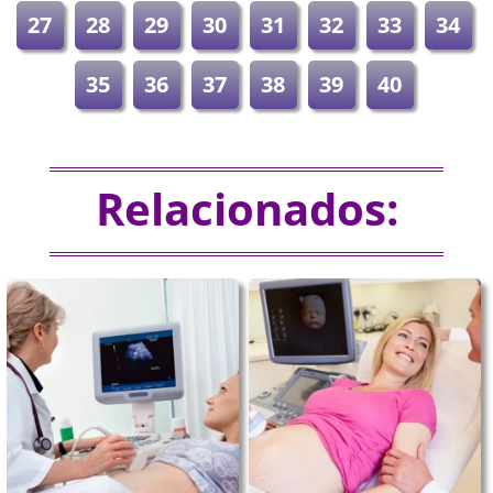
27
28
29
30
31
32
33
34
35
36
37
38
39
40
Relacionados: