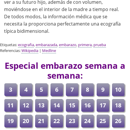
ver a su futuro hijo, además de con volumen,
moviéndose en el interior de la madre a tiempo real.
De todos modos, la información médica que se
necesita la proporciona perfectamente una ecografía
típica bidimensional.
Etiquetas:
ecografia
,
embarazada
,
embarazo
,
primera
,
prueba
Referencias:
Wikipedia
|
Medline
Especial embarazo semana a
semana:
3
4
5
6
7
8
9
10
11
12
13
14
15
16
17
18
19
20
21
22
23
24
25
26