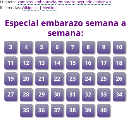
Etiquetas:
cambios
,
embarazada
,
embarazo
,
segundo embarazo
Referencias:
Wikipedia
|
Medline
Especial embarazo semana a
semana:
3
4
5
6
7
8
9
10
11
12
13
14
15
16
17
18
19
20
21
22
23
24
25
26
27
28
29
30
31
32
33
34
35
36
37
38
39
40