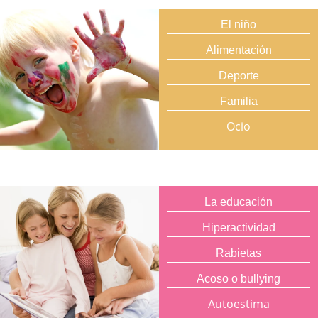
El niño
Alimentación
Deporte
Familia
Ocio
La educación
Hiperactividad
Rabietas
Acoso o bullying
Autoestima