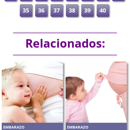
35
36
37
38
39
40
Relacionados:
EMBARAZO
EMBARAZO