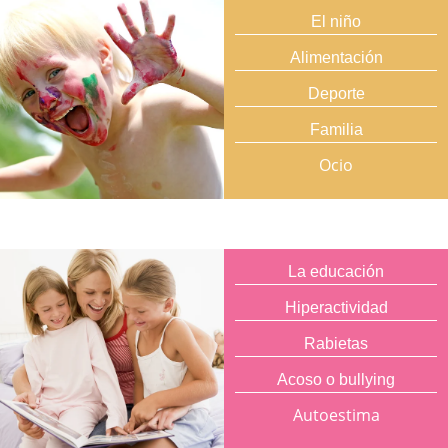
El niño
Alimentación
Deporte
Familia
Ocio
La educación
Hiperactividad
Rabietas
Acoso o bullying
Autoestima