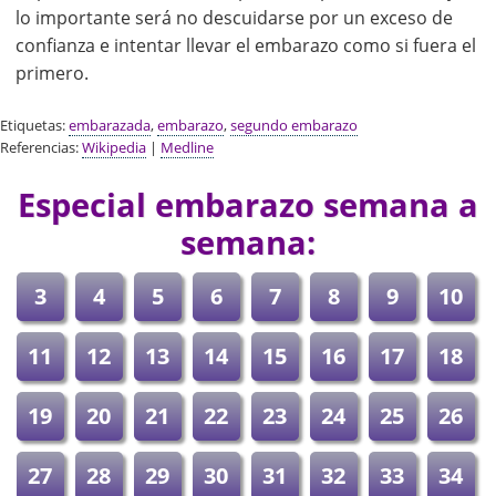
lo importante será no descuidarse por un exceso de
confianza e intentar llevar el embarazo como si fuera el
primero.
Etiquetas:
embarazada
,
embarazo
,
segundo embarazo
Referencias:
Wikipedia
|
Medline
Especial embarazo semana a
semana:
3
4
5
6
7
8
9
10
11
12
13
14
15
16
17
18
19
20
21
22
23
24
25
26
27
28
29
30
31
32
33
34