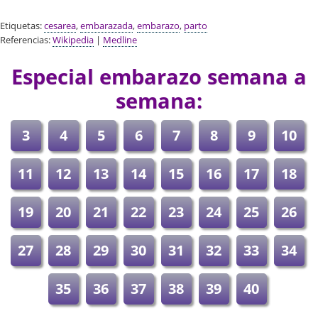
Etiquetas:
cesarea
,
embarazada
,
embarazo
,
parto
Referencias:
Wikipedia
|
Medline
Especial embarazo semana a
semana:
3
4
5
6
7
8
9
10
11
12
13
14
15
16
17
18
19
20
21
22
23
24
25
26
27
28
29
30
31
32
33
34
35
36
37
38
39
40