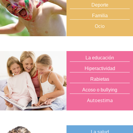
Deporte
Familia
Ocio
La educación
Hiperactividad
Rabietas
Acoso o bullying
Autoestima
La salud