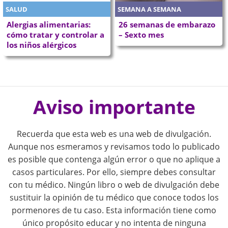
SALUD
SEMANA A SEMANA
Alergias alimentarias:
26 semanas de embarazo
cómo tratar y controlar a
– Sexto mes
los niños alérgicos
P
o
Aviso importante
s
Recuerda que esta web es una web de divulgación.
t
Aunque nos esmeramos y revisamos todo lo publicado
es posible que contenga algún error o que no aplique a
n
casos particulares. Por ello, siempre debes consultar
con tu médico. Ningún libro o web de divulgación debe
a
sustituir la opinión de tu médico que conoce todos los
pormenores de tu caso. Esta información tiene como
v
único propósito educar y no intenta de ninguna